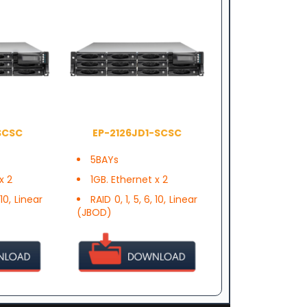
SCSC
EP-2126JD1-SCSC
5BAYs
x 2
1GB. Ethernet x 2
 10, Linear
RAID 0, 1, 5, 6, 10, Linear
(JBOD)