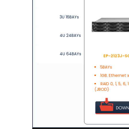
3U 16BAYs
4U 24BAYs
4U 64BAYs
EP-2123J-S
5BAYs
1GB. Ethernet x
RAID 0, 1, 5, 6, 
(JBOD)