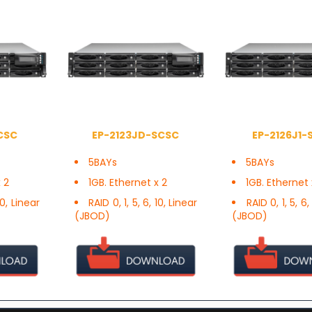
CSC
EP-2123JD-SCSC
EP-2126J1-
5BAYs
5BAYs
 2
1GB. Ethernet x 2
1GB. Ethernet 
10, Linear
RAID 0, 1, 5, 6, 10, Linear
RAID 0, 1, 5, 6,
(JBOD)
(JBOD)