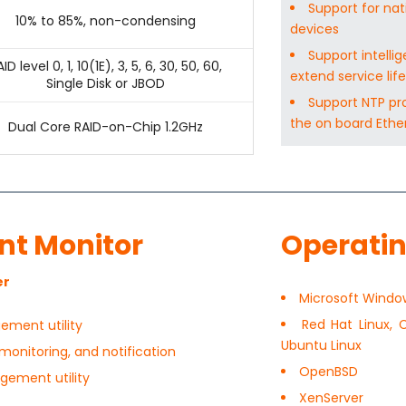
Support for nat
10% to 85%, non-condensing
devices
Support intell
ID level 0, 1, 10(1E), 3, 5, 6, 30, 50, 60,
extend service life
Single Disk or JBOD
Support NTP pro
the on board Ethe
Dual Core RAID-on-Chip 1.2GHz
t Monitor
Operati
er
Microsoft Windo
Red Hat Linux, C
ment utility
Ubuntu Linux
monitoring, and notification
OpenBSD
ement utility
XenServer