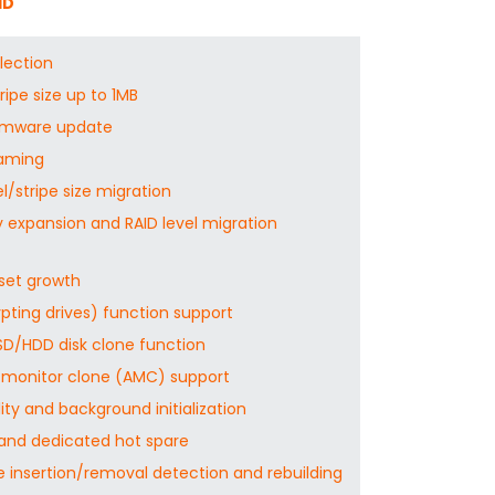
AID
election
ripe size up to 1MB
irmware update
oaming
l/stripe size migration
 expansion and RAID level migration
set growth
pting drives) function support
SSD/HDD disk clone function
monitor clone (AMC) support
lity and background initialization
 and dedicated hot spare
e insertion/removal detection and rebuilding