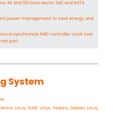
ive 4K and 512 byte sector SAS and SATA
igent power management to save energy and
tocol synchronize RAID controller clock over
rnet port
ng System
ws
entos Linux, SUSE Linux, Fedora, Debian Linux,