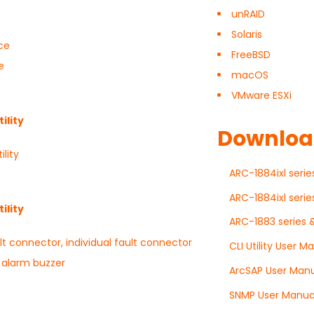
unRAID
Solaris
ce
FreeBSD
re
macOS
VMware ESXi
ility
Downlo
lity
ARC-1884ixl serie
ARC-1884ixl seri
ility
ARC-1883 series &
lt connector, individual fault connector
CLI Utility User M
 alarm buzzer
ArcSAP User Man
SNMP User Manua