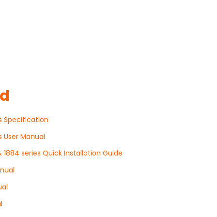
ad
s Specification
es User Manual
 1884 series Quick Installation Guide
anual
ual
l