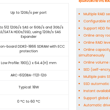
คุณสมบัติเกี่ยวกับ R
Up to 12Gb/s per port
Multiple RAID s
Configurable st
to 512 12Gb/s SAS or 6Gb/s and 3Gb/s
Support HDD f
AS/SATA HDDs/SSD, using 12Gb/s SAS
Online array r
Expander
Online RAID leve
 on-board DDR3-1866 SDRAM with ECC
Online capacity
protection
simultaneously
Online volume 
Low Profile: 190(L) x 64.4(H) mm
SED (self-encry
ARC-6120BA-T121-12G
Multiple pairs 
SSD automatic 
Typical: 18W
Instant availabi
Support global
0 °C to 60 °C
Automatic driv