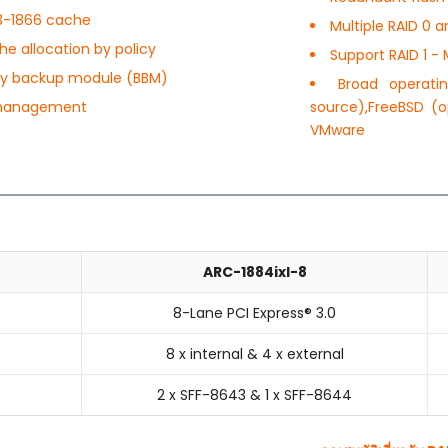
3-1866 cache
Multiple RAID 0 a
e allocation by policy
Support RAID 1 - 
ery backup module (BBM)
Broad operati
e management
source),FreeBSD (
VMware
ARC-1884ixl-8
8-Lane PCI Express® 3.0
8 x internal & 4 x external
2 x SFF-8643 & 1 x SFF-8644