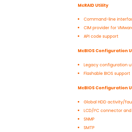
McRAID Utility
Command-line interfa
CIM provider for VMwa
API code support
McBIOS Configuration Ut
Legacy configuration uti
Flashable BIOS support
McBIOS Configuration Ut
Global HDD activity/fau
LCD/I²C connector and
SNMP
SMTP