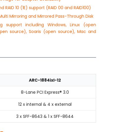
nd RAID 10 (1E) support (RAID 00 and RAID100)
Multi Mirroring and Mirrored Pass-Through Disk
ng support including Windows, Linux (open
open source), Soaris (open source), Mac and
ARC-1884ixl-12
8-Lane PCI Express® 3.0
12 x internal & 4 x external
3 x SFF-8643 & 1 x SFF-8644