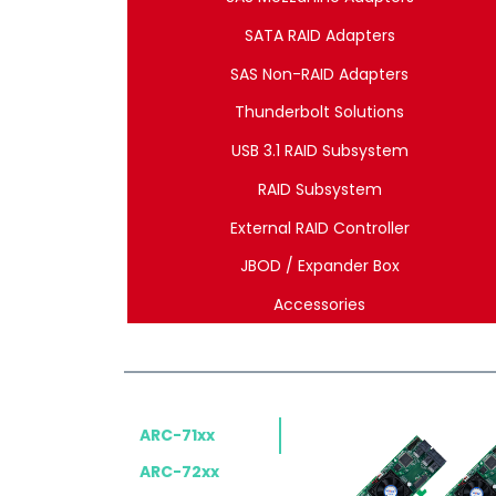
SATA RAID Adapters
SAS Non-RAID Adapters
Thunderbolt Solutions
USB 3.1 RAID Subsystem
RAID Subsystem
External RAID Controller
JBOD / Expander Box
Accessories
ARC-71xx
ARC-72xx