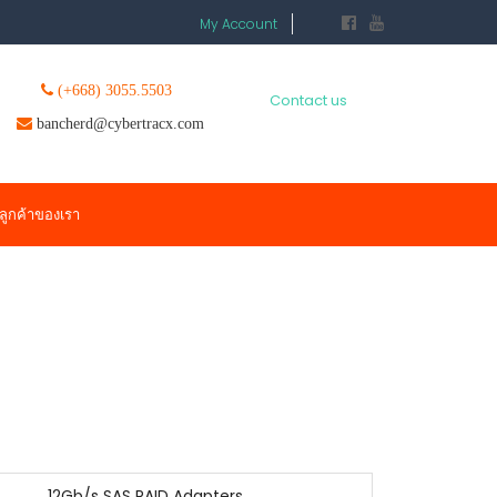
My Account
(+668) 3055.5503
Contact us
bancherd@cybertracx.com
ลูกค้าของเรา
12Gb/s SAS RAID Adapters