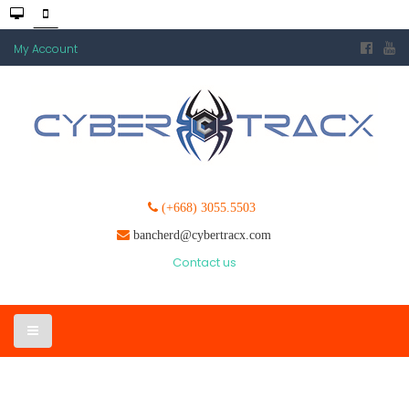
My Account
(+668) 3055.5503
bancherd@cybertracx.com
Contact us