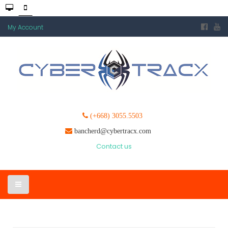
My Account
(+668) 3055.5503
bancherd@cybertracx.com
Contact us