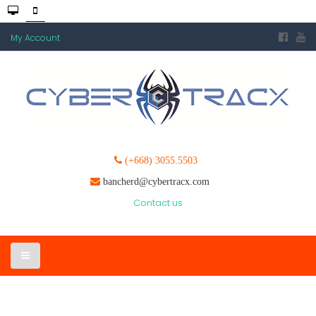
My Account
(+668) 3055.5503
bancherd@cybertracx.com
Contact us